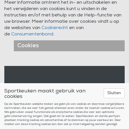
Meer informatie omtrent het in- en uitschakelen en
het verwijderen van cookies kunt u vinden in de
instructies en/of met behulp van de Help-functie van
uw browser. Meer informatie over cookies vindt u op
de websites van
Cookierecht
en van
de
Consumentenbond
.
Cookies
Sportkeuken maakt gebruik van
SPORTKEUKEN
Sluiten
cookies
Telefoon
06-29006641
Op de Sportkeuken website maken we gebruik van cookies en daarmee vergelijkbare
technieken, die we voor het gemak allemaal even onder de noemer cookies schuiven.
info@sportkeuken.com
We gebruiken zowel functionele als analytische cookies die voor een optimale
gebruikerservaring zorgen. Ook goed om te weten: Sportkeuken en derde partijen
plaatsen tracking cookies om advertenties af te stemmen op jouw voorkeuren. Door
middel van deze tracking cookies kan dan ook je internetgedrag worden gevolgd.
Webdesign: Creative Data